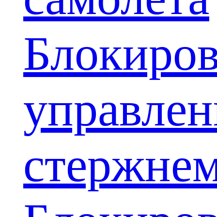
Блокиров
управлен
стержне