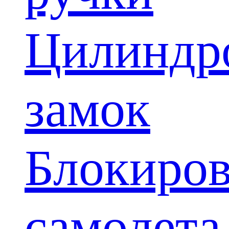
Цилиндр
замок
Блокиров
самолета