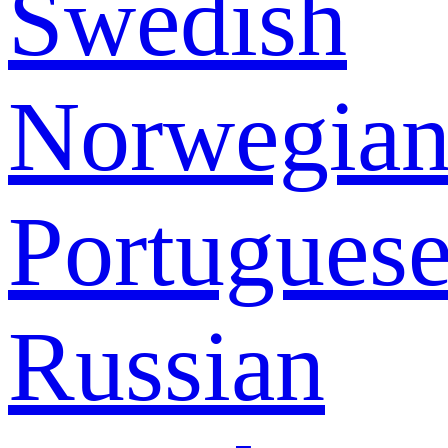
Swedish
Norwegia
Portugues
Russian